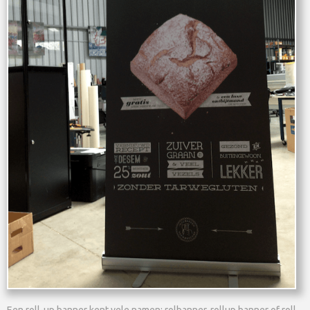
Een roll-up banner kent vele namen: rolbanner, rollup banner of roll