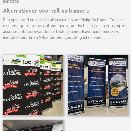
kantoren.
Alternatieven voor roll-up banners
Een opvallend en verlicht alternatief is het Pixlip Go frame. Zoek je
naar een groter oppervlak voor jouw boodschap, kijk dan eens bij het
assortiment beurswanden of textielframes. Bovendien bieden we
met de L-banner en X-banner een voordelig alternatief.